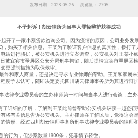
发布日期：2023-05-26 浏览量：
2705
不予起诉！胡云律所为当事人罪轻辩护获得成功
人一起开了一家小额贷款咨询公司。因为疫情的原因，公司业务发
Q，购买了相关信息。王某为了验证客户信息的真实性，拨打了
用电话进行骚扰，被公安机关进行立案调查，公安机关对王某小
18日被宜宾市翠屏区公安分局刑事拘留，随后提请宜宾市翠屏区
局变更强制措施为取保候审。
最终和家人商量，还是决定寻求专业律师的帮助。王某和家属来
业程度予以认可，随即决定委托四川胡云律师事务所为其进行辩
事法律专业委员会的主办律师第一时间与当事人进行会谈，主办
有了详细的了解，了解到王某此前曾帮助公安机关破获一起盗窃
没有将有关信息告诉公安机关。主办律师在了解以后，觉得这会
功的情形。经过四川胡云律师事务所刑事法律专业委员会的律师
息的行为，但涉案数量
1800条，犯罪情节轻微。