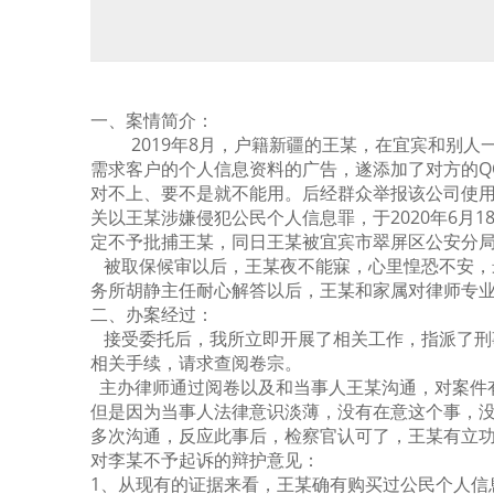
一、案情简介：
2019年8月，户籍新疆的王某，在宜宾和别
需求客户的个人信息资料的广告，遂添加了对方的Q
对不上、要不是就不能用。后经群众举报该公司使
关以王某涉嫌侵犯公民个人信息罪，于2020年6月
定不予批捕王某，同日王某被宜宾市翠屏区公安分
被取保候审以后，王某夜不能寐，心里惶恐不安，
务所胡静主任耐心解答以后，王某和家属对律师专
二、办案经过：
接受委托后，我所立即开展了相关工作，指派了刑
相关手续，请求查阅卷宗。
主办律师通过阅卷以及和当事人王某沟通，对案件
但是因为当事人法律意识淡薄，没有在意这个事，
多次沟通，反应此事后，检察官认可了，王某有立
对李某不予起诉的辩护意见：
1、
从现有的证据来看，王某确有购买过公民个人信