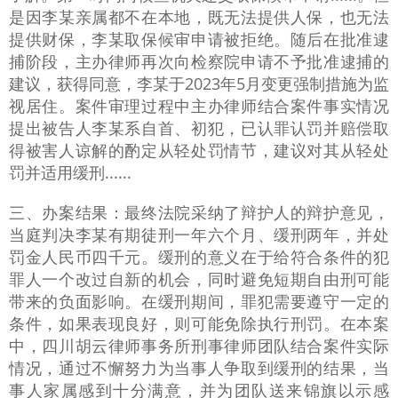
是因李某亲属都不在本地，既无法提供人保，也无法
提供财保，李某取保候审申请被拒绝。随后在批准逮
捕阶段，主办律师再次向检察院申请不予批准逮捕的
建议，获得同意，李某于
2023年5月变更强制措施为监
视居住。案件审理过程中主办律师结合案件事实情况
提出被告人李某系自首、初犯，已认罪认罚并赔偿取
得被害人谅解的酌定从轻处罚情节，建议对其从轻处
罚并适用缓刑
......
三、办案结果：最终法院采纳了辩护人的辩护意见，
当庭判决李某有期徒刑一年六个月、缓刑两年，并处
罚金人民币四千元。缓刑的意义在于给符合条件的犯
罪人一个改过自新的机会，同时避免短期自由刑可能
带来的负面影响。在缓刑期间，罪犯需要遵守一定的
条件，如果表现良好，则可能免除执行刑罚。在本案
中，四川胡云律师事务所刑事律师团队结合案件实际
情况，通过不懈努力为当事人争取到缓刑的结果，当
事人家属感到十分满意，并为团队送来锦旗以示感