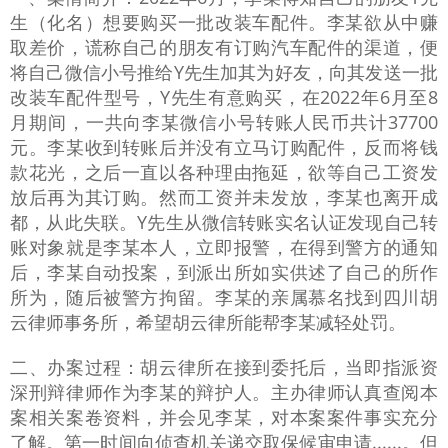
生（化名）想要购买一批改装车配件。李某欲从中赚
取差价，谎称自己的朋友有订购汽车配件的渠道，便
将自己微信小号推给Y先生加其为好友，向其发送一批
改装车配件型号，Y先生有意购买，在2022年6月至8
月期间，一共向李某微信小号转账人民币共计37700
元。李某收到转账后并没有立马订购配件，反而将钱
款花光，之后一直以各种理由拖延，欲等自己工资发
放后再为其订购。然而工资并未发放，李某也离开成
都，从此失联。Y先生从微信转账实名认证发现自己转
账对象就是李某本人，立即报警，在得到警方的通知
后，李某自动投案，到派出所如实供述了自己的所作
所为，随后被警方拘留。李某的亲属慕名找到四川胡
云律师事务所，希望胡云律所能帮李某减轻处罚。
二、办案过程：胡云律所在接到委托后，当即指派资
深刑辩律师作为李某的辩护人。主办律师认真查阅本
案相关案卷资料，并会见李某，对本案案件事实充分
了解。第一时间向侦查机关递交取保候审申请......
。但